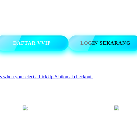
DAFTAR VVIP
LOGIN SEKARANG
s when you select a PickUp Station at checkout.