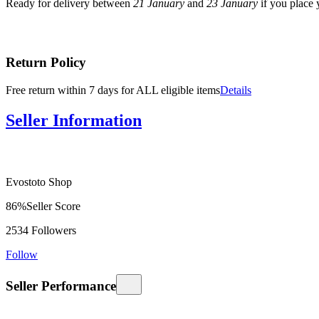
Ready for delivery between
21 January
and
23 January
if you place 
Return Policy
Free return within 7 days for ALL eligible items
Details
Seller Information
Evostoto Shop
86%
Seller Score
2534
Followers
Follow
Seller Performance