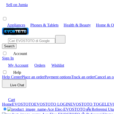
Sell on Jumia
Appliances
Phones & Tablets
Health & Beauty
Home & Of
Search
Account
Sign In
My Account
Orders
Wishlist
Help
Help Center
Place an order
Payment options
Track an order
Cancel an o
Live Chat
Cart
Home
EVOSTOTO
EVOSTOTO LOGIN
EVOSTOTO TOGEL
EV