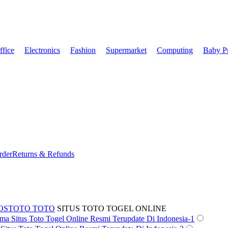
fice
Electronics
Fashion
Supermarket
Computing
Baby P
rder
Returns & Refunds
OSTOTO TOTO
SITUS TOTO TOGEL ONLINE