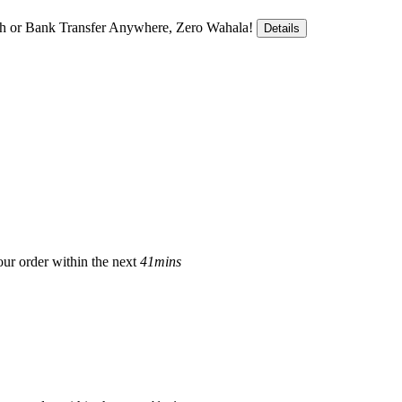
h or Bank Transfer Anywhere, Zero Wahala!
Details
our order within the next
41mins