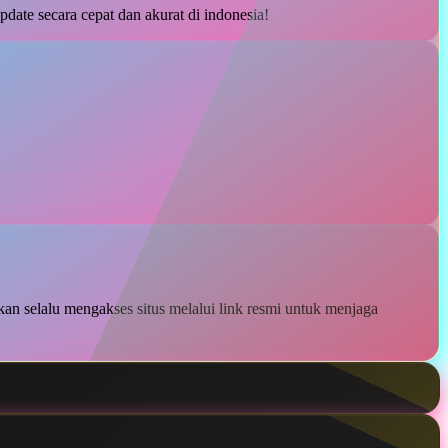
date secara cepat dan akurat di indonesia!
an selalu mengakses situs melalui link resmi untuk menjaga